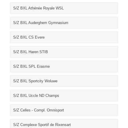
S/Z BXL Athénée Royale WSL
S/Z BXL Auderghem Gymnasium
S/Z BXL CS Evere
S/Z BXL Haren STIB
S/Z BXL SPL Erasme
S/Z BXL Sportcity Woluwe
S/Z BXL Uccle ND Champs
S/Z Celles - Compl. Omnisport
S/Z Complexe Sportif de Rixensart