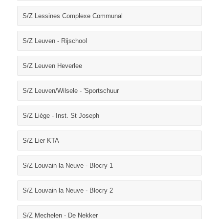
S/Z Lessines Complexe Communal
S/Z Leuven - Rijschool
S/Z Leuven Heverlee
S/Z Leuven/Wilsele - 'Sportschuur
S/Z Liège - Inst. St Joseph
S/Z Lier KTA
S/Z Louvain la Neuve - Blocry 1
S/Z Louvain la Neuve - Blocry 2
S/Z Mechelen - De Nekker