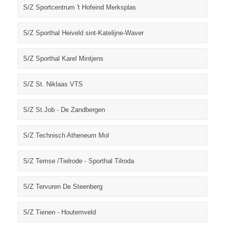
S/Z Sportcentrum 't Hofeind Merksplas
S/Z Sporthal Heiveld sint-Katelijne-Waver
S/Z Sporthal Karel Mintjens
S/Z St. Niklaas VTS
S/Z St.Job - De Zandbergen
S/Z Technisch Atheneum Mol
S/Z Temse /Tielrode - Sporthal Tilroda
S/Z Tervuren De Steenberg
S/Z Tienen - Houtemveld