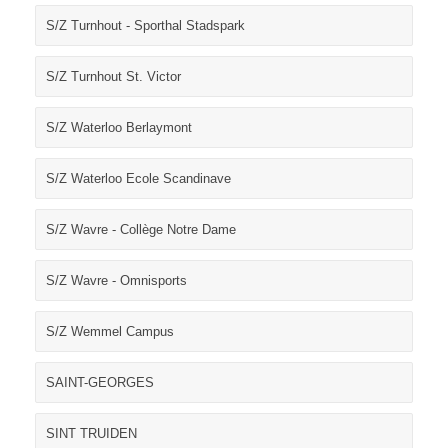
S/Z Turnhout - Sporthal Stadspark
S/Z Turnhout St. Victor
S/Z Waterloo Berlaymont
S/Z Waterloo Ecole Scandinave
S/Z Wavre - Collège Notre Dame
S/Z Wavre - Omnisports
S/Z Wemmel Campus
SAINT-GEORGES
SINT TRUIDEN