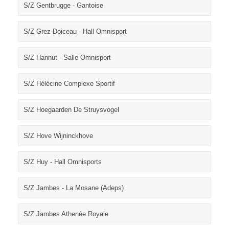
S/Z Gentbrugge - Gantoise
S/Z Grez-Doiceau - Hall Omnisport
S/Z Hannut - Salle Omnisport
S/Z Hélécine Complexe Sportif
S/Z Hoegaarden De Struysvogel
S/Z Hove Wijninckhove
S/Z Huy - Hall Omnisports
S/Z Jambes - La Mosane (Adeps)
S/Z Jambes Athenée Royale