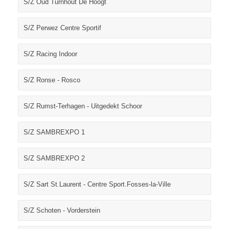
S/Z Oud Turnhout De Hoogt
S/Z Perwez Centre Sportif
S/Z Racing Indoor
S/Z Ronse - Rosco
S/Z Rumst-Terhagen - Uitgedekt Schoor
S/Z SAMBREXPO 1
S/Z SAMBREXPO 2
S/Z Sart St.Laurent - Centre Sport.Fosses-la-Ville
S/Z Schoten - Vorderstein