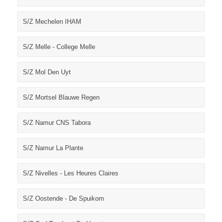
S/Z Mechelen IHAM
S/Z Melle - College Melle
S/Z Mol Den Uyt
S/Z Mortsel Blauwe Regen
S/Z Namur CNS Tabora
S/Z Namur La Plante
S/Z Nivelles - Les Heures Claires
S/Z Oostende - De Spuikom