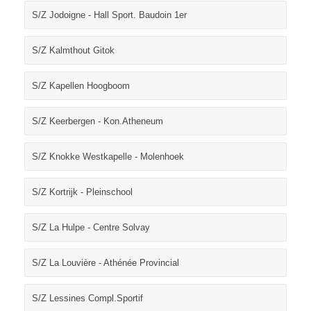
S/Z Jodoigne - Hall Sport. Baudoin 1er
S/Z Kalmthout Gitok
S/Z Kapellen Hoogboom
S/Z Keerbergen - Kon.Atheneum
S/Z Knokke Westkapelle - Molenhoek
S/Z Kortrijk - Pleinschool
S/Z La Hulpe - Centre Solvay
S/Z La Louvière - Athénée Provincial
S/Z Lessines Compl.Sportif